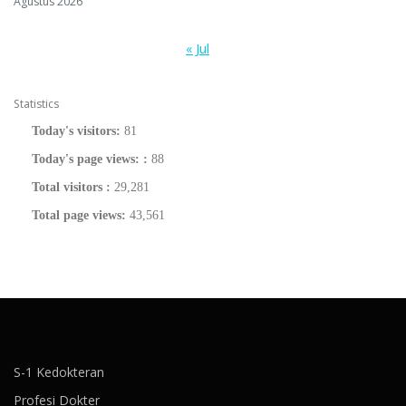
Agustus 2026
« Jul
Statistics
Today's visitors:
81
Today's page views: :
88
Total visitors :
29,281
Total page views:
43,561
S-1 Kedokteran
Profesi Dokter