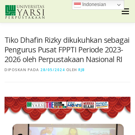
Lompat
Indonesian
ke
Menu
konten
PROFIL
PROSEDUR
PENELUSURAN
Tiko Dhafin Rizky dikukuhkan sebagai
Pengurus Pusat FPPTI Periode 2023-
2026 oleh Perpustakaan Nasional RI
E-RESOURCES
INFORMASI
DIPOSKAN PADA
28/05/2024
OLEH
RJB
FASILITAS & LAYANAN
KONTAK KAMI
LOGIN