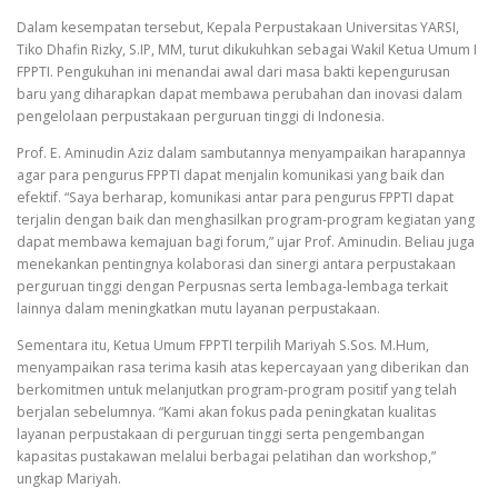
Dalam kesempatan tersebut, Kepala Perpustakaan Universitas YARSI,
Tiko Dhafin Rizky, S.IP, MM, turut dikukuhkan sebagai Wakil Ketua Umum I
FPPTI. Pengukuhan ini menandai awal dari masa bakti kepengurusan
baru yang diharapkan dapat membawa perubahan dan inovasi dalam
pengelolaan perpustakaan perguruan tinggi di Indonesia.
Prof. E. Aminudin Aziz dalam sambutannya menyampaikan harapannya
agar para pengurus FPPTI dapat menjalin komunikasi yang baik dan
efektif. “Saya berharap, komunikasi antar para pengurus FPPTI dapat
terjalin dengan baik dan menghasilkan program-program kegiatan yang
dapat membawa kemajuan bagi forum,” ujar Prof. Aminudin. Beliau juga
menekankan pentingnya kolaborasi dan sinergi antara perpustakaan
perguruan tinggi dengan Perpusnas serta lembaga-lembaga terkait
lainnya dalam meningkatkan mutu layanan perpustakaan.
Sementara itu, Ketua Umum FPPTI terpilih Mariyah S.Sos. M.Hum,
menyampaikan rasa terima kasih atas kepercayaan yang diberikan dan
berkomitmen untuk melanjutkan program-program positif yang telah
berjalan sebelumnya. “Kami akan fokus pada peningkatan kualitas
layanan perpustakaan di perguruan tinggi serta pengembangan
kapasitas pustakawan melalui berbagai pelatihan dan workshop,”
ungkap Mariyah.