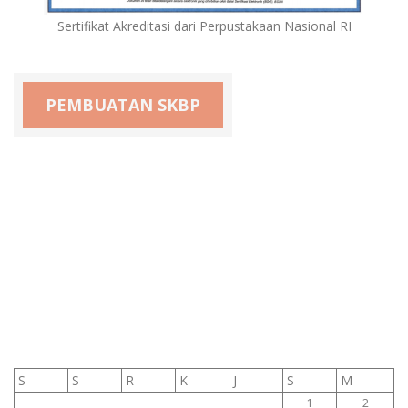
Sertifikat Akreditasi dari Perpustakaan Nasional RI
PEMBUATAN SKBP
S
S
R
K
J
S
M
1
2